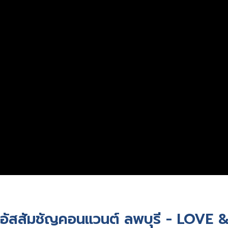
นอัสสัมชัญคอนแวนต์ ลพบุรี - LOVE