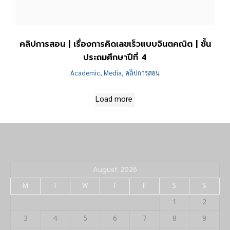
คลิปการสอน | เรื่องการคิดเลขเร็วแบบจินตคณิต | ชั้น
ประถมศึกษาปีที่ 4
Academic
,
Media
,
คลิปการสอน
Load more
August 2026
M
T
W
T
F
S
S
1
2
3
4
5
6
7
8
9