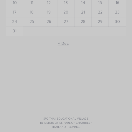
10
11
12
13
14
15
16
17
18
19
20
21
22
23
24
25
26
27
28
29
30
31
« Dec
SPC THAI EDUCATIONAL VILLAGE
BY SISTERS OF ST. PAUL OF CHARTRES -
THAILAND PROVINCE