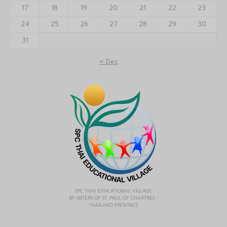
17
18
19
20
21
22
23
24
25
26
27
28
29
30
31
« Dec
SPC THAI EDUCATIONAL VILLAGE
BY SISTERS OF ST. PAUL OF CHARTRES -
THAILAND PROVINCE