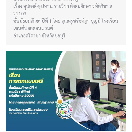
เรื่อง อุปสงค์-อุปทาน รายวิชา สังคมศึกษา รหัสวิชา ส
21103
ชั้นมัธยมศึกษาปีที่ 1 โดย คุณครูชรัชต์ฎา บุญมี โรงเรียน
เซนต์ปอลคอนแวนต์
อำเภอศรีราชา จังหวัดชลบุรี