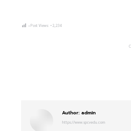
Post Views:
2,234
C
Author:
admin
https://www.spcvedu.com