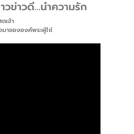
ดาวข่าวดี…นำความรัก
สตเจ้า
็จมาขององค์พระผู้ไถ่