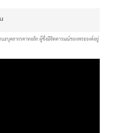
ยน
นะบุคลากรคาทอลิก ผู้ซึ่งมีจิตตารมณ์ของพระองค์อยู่