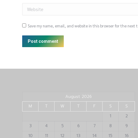
Website
Save my name, email, and website in this browser for the next
Post comment
August 2026
M
T
W
T
F
S
S
1
2
3
4
5
6
7
8
9
10
11
12
13
14
15
16