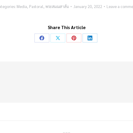
tegories:
Media
,
Pastoral
,
พระสมณสาส์น
January 20, 2022
Leave a comme
Share This Article