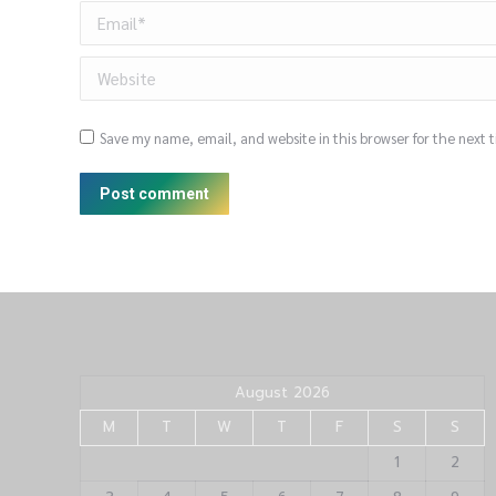
Email *
Website
Save my name, email, and website in this browser for the next
Post comment
August 2026
M
T
W
T
F
S
S
1
2