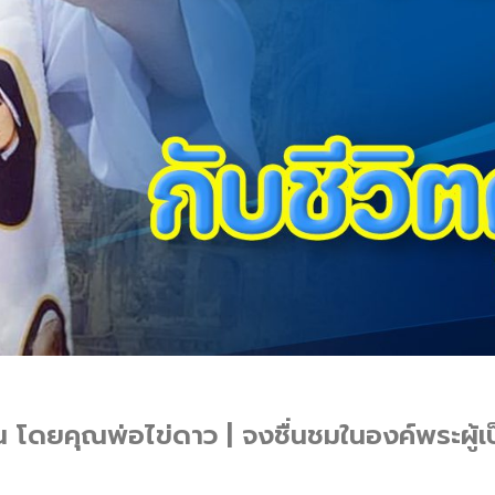
 โดยคุณพ่อไข่ดาว | จงชื่นชมในองค์พระผู้เป็