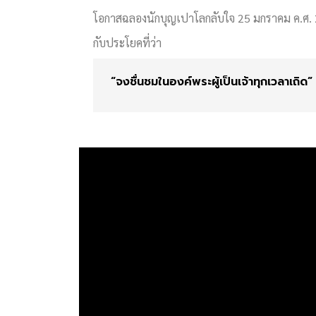
โอกาสฉลองนักบุญเปาโลกลับใจ 25 มกราคม ค.ศ. 
กับประโยคที่ว่า
“จง​ชื่นชม​ใน​องค์​พระ​ผู้​เป็น​เจ้า​ทุกเวลา​เถ