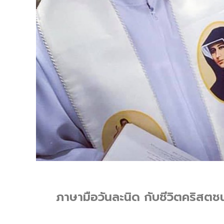
ภาษามือวันละนิด กับชีวิตคริสตชน