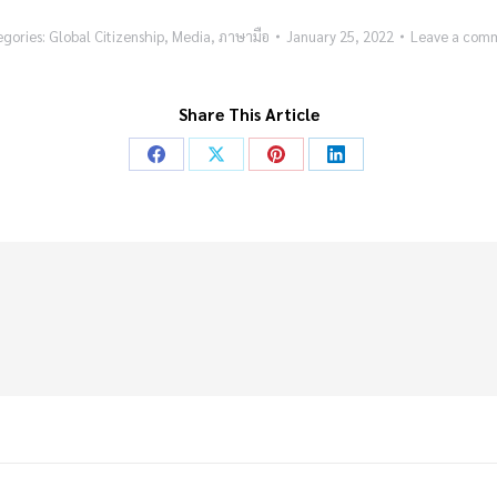
egories:
Global Citizenship
,
Media
,
ภาษามือ
January 25, 2022
Leave a com
Share This Article