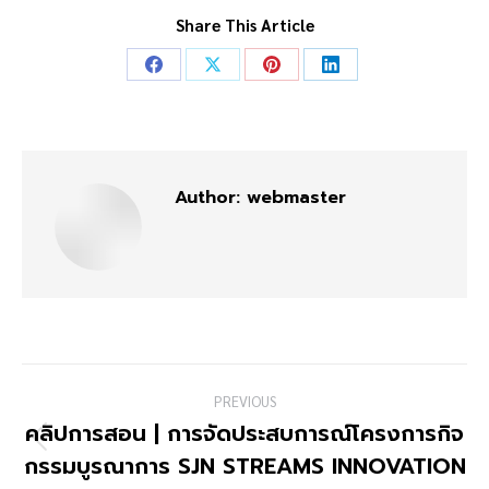
Share This Article
Share
Share
Share
Share
on
on
on
on
Facebook
X
Pinterest
LinkedIn
Author:
webmaster
Post
PREVIOUS
navigation
คลิปการสอน | การจัดประสบการณ์โครงการกิจ
Previous
กรรมบูรณาการ SJN STREAMS INNOVATION
post: