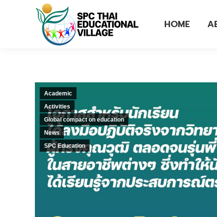
HOME
A
Academic
Activities
Global compact on education
News
SPC Education