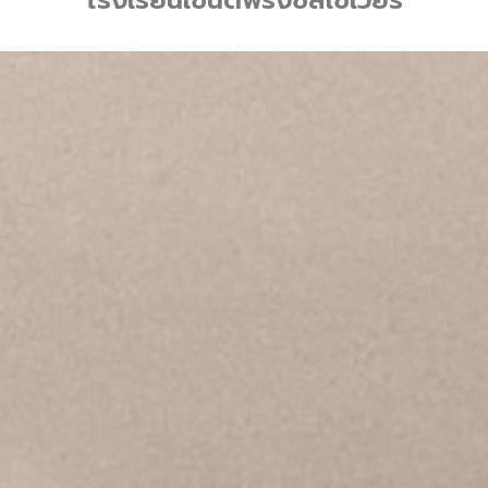
โรงเรียนเซนต์ฟรังซีสเซเวียร์