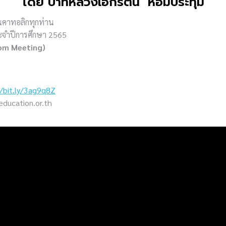
โดย บาทหลวงเอกรัตน์ หอมประทุม
นคาทอลิกทุกท่าน
ะจำปีการศึกษา 2565
oom Meeting)
//bit.ly/3ag9q8Z
ducation.or.th