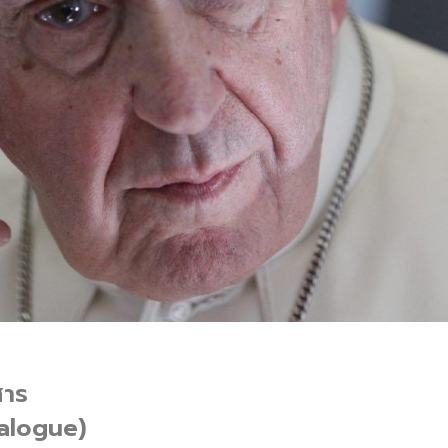
สาร
ialogue)