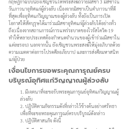
กฤษฎีกาฉบับนี้ยังเชิญชวนให้พระสงฆ์ถวายมิสซา 3 มิสซาใน
วันภาวนาอุทิศแก่ผู้ล่วงลับ เนื่องจากมิสซาเป็นคำภาวนาที่ดี
ที่สุดเพื่ออุทิศแก่วิญญาณของผู้ล่วงลับ ทั้งยังเป็นการเปิด
โอกาสให้สัตบุรุษได้มาร่วมมิสซาอุทิศแก่ผู้ล่วงลับได้อย่างทั่ว
ถึง(เนื่องจากสถานการณ์การแพร่ระบาดของไวรัสโควิด-19
ทำให้หลายประเทศต้องกำหนดจำนวนของผู้เข้าร่วมมิสซาใน
แต่ละรอบ) นอกจากนั้น ยังเชิญชวนพระสงฆ์ให้มุ่งอภิบาลด้วย
ความเมตตาต่อการโปรดศีลอภัยบาป และการส่งศีลมหาสนิท
แก่ผู้ป่วย
เงื่อนไขการขอพระคุณการุณย์ครบ
บริบูรณ์อุทิศแก่วิญญาณผู้ล่วงลับ
1. มีเจตนาที่จะขอรับพระคุณการุณย์อุทิศแก่วิญญาณผู้
ล่วงลับ
2. ปฏิบัติตามกิจกรรมดังที่กล่าวไว้ข้างต้นอย่างศรัทธา
เพื่อที่จะขอพระคุณการุณย์ครบบริบูรณ์ดังกล่าว
3. ปฏิบัติศาสนกิจ ดังนี้