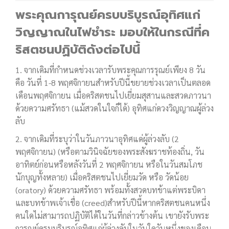
พระคุณการุณย์ครบบริบูรณ์อุทิศแก่
วิญญาณในไฟชำระ มอบให้ในกรณีที่ค
ริสตชนปฏิบัติดังต่อไปนี้
1. จากเดิมที่กำหนดช่วงเวลารับพระคุณการรุณย์เพียง 8 วัน
คือ วันที่ 1-8 พฤศจิกายนสำหรับปีนี้ขยายช่วงเวลาเป็นตลอด
เดือนพฤศจิกายน เมื่อคริสตชนไปเยี่ยมสุสานและสวดภาวนา
ด้วยความศรัทธา (แม้สวดในใจก็ได้) อุทิศแก่ดวงวิญญาณผู้ล่วง
ลับ
2. จากเดิมที่ระบุว่าในวันภาวนาอุทิศแด่ผู้ล่วงลับ (2
พฤศจิกายน) (หรือตามวินิจฉัยของพระสังฆราชท้องถิ่น, วัน
อาทิตย์ก่อนหรือหลังวันที่ 2 พฤศจิกายน หรือในวันสมโภช
นักบุญทั้งหลาย) เมื่อคริสตชนไปเยี่ยมวัด หรือ วัดน้อย
(oratory) ด้วยความศรัทธา พร้อมทั้งสวดบทข้าแต่พระบิดา
และบทข้าพเจ้าเชื่อ (creed)สำหรับปีนี้หากคริสตชนคนหนึ่ง
คนใดไม่สามารถปฏิบัติได้ในวันที่กล่าวข้างต้น เขายังรับพระ
การุณย์ครบบริบูรณ์อุทิศแก่ผู้ล่วงลับในวันใดวันหนึ่งของเดือน