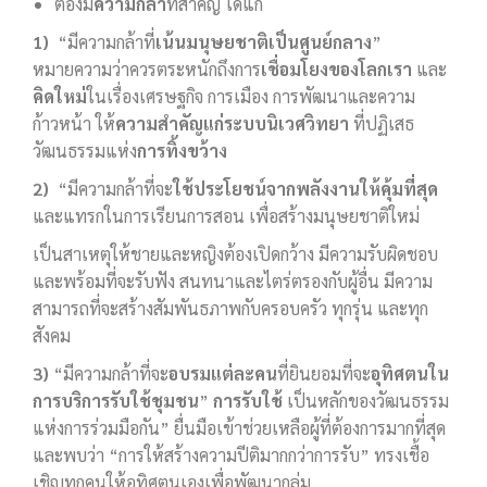
ต้องมี
ความกล้า
ที่สำคัญ ได้แก่
1)
“มีความกล้าที่
เน้นมนุษยชาติเป็นศูนย์กลาง
”
หมายความว่าควรตระหนักถึงการ
เชื่อมโยงของโลกเรา
และ
คิดใหม่
ในเรื่องเศรษฐกิจ การเมือง การพัฒนาและความ
ก้าวหน้า ให้
ความสำคัญแก่ระบบนิเวศวิทยา
ที่ปฏิเสธ
วัฒนธรรมแห่ง
การทิ้งขว้าง
2)
“มีความกล้าที่จะ
ใช้ประโยชน์จากพลังงานให้คุ้มที่สุด
และแทรกในการเรียนการสอน เพื่อสร้างมนุษยชาติใหม่
เป็นสาเหตุให้ชายและหญิงต้องเปิดกว้าง มีความรับผิดชอบ
และพร้อมที่จะรับฟัง สนทนาและไตร่ตรองกับผู้อื่น มีความ
สามารถที่จะสร้างสัมพันธภาพกับครอบครัว ทุกรุ่น และทุก
สังคม
3)
“มีความกล้าที่จะ
อบรมแต่ละคน
ที่ยินยอมที่จะ
อุทิศตนใน
การบริการรับใช้ชุมชน
”
การรับใช้
เป็นหลักของวัฒนธรรม
แห่งการร่วมมือกัน” ยื่นมือเข้าช่วยเหลือผู้ที่ต้องการมากที่สุด
และพบว่า “การให้สร้างความปีติมากกว่าการรับ” ทรงเชื้อ
เชิญทุกคนให้อุทิศตนเองเพื่อพัฒนากลุ่ม