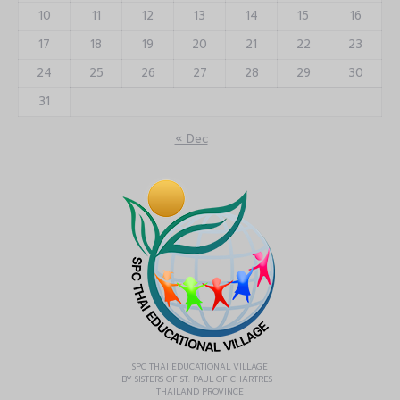
10
11
12
13
14
15
16
17
18
19
20
21
22
23
24
25
26
27
28
29
30
31
« Dec
SPC THAI EDUCATIONAL VILLAGE
BY SISTERS OF ST. PAUL OF CHARTRES -
THAILAND PROVINCE