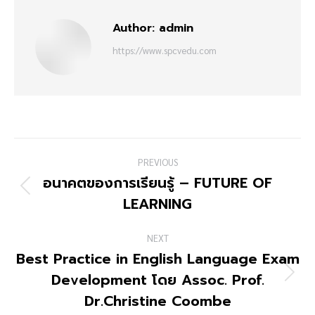
Author:
admin
https://www.spcvedu.com
Post
PREVIOUS
navigation
อนาคตของการเรียนรู้ – FUTURE OF
Previous
LEARNING
post:
NEXT
Best Practice in English Language Exam
Development โดย Assoc. Prof.
Next
post:
Dr.Christine Coombe