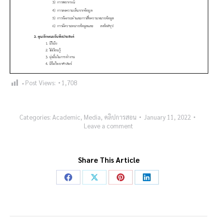
Post Views:
1,708
Categories:
Academic
,
Media
,
คลิปการสอน
January 11, 2022
Leave a comment
Share This Article
Share
Share
Share
Share
on
on
on
on
Facebook
X
Pinterest
LinkedIn