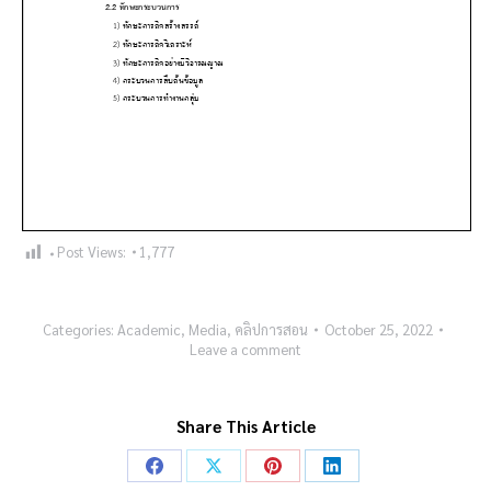
Post Views:
1,777
Categories:
Academic
,
Media
,
คลิปการสอน
October 25, 2022
Leave a comment
Share This Article
Share
Share
Share
Share