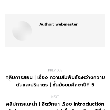
on
on
on
on
Facebook
X
Pinterest
LinkedIn
Author:
webmaster
Post
PREVIOUS
navigation
คลิปการสอน | เรื่อง ความสัมพันธ์ระหว่างความ
Previous
ดันและปริมาตร | ชั้นมัธยมศึกษาปีที่ 5
post:
NEXT
คลิปการแนะนำ | จิตวิทยา เรื่อง Introduction
Next