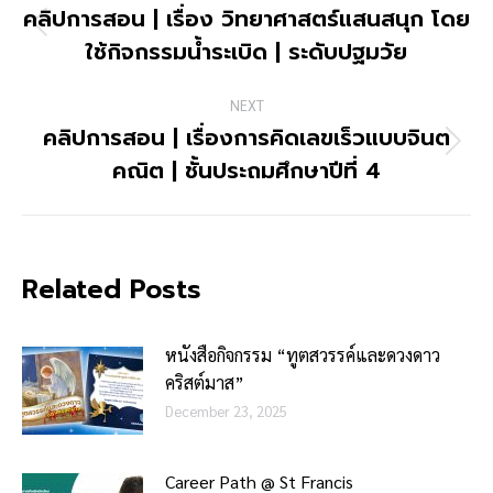
navigation
คลิปการสอน | เรื่อง วิทยาศาสตร์แสนสนุก โดย
Previous
ใช้กิจกรรมน้ำระเบิด | ระดับปฐมวัย
post:
NEXT
คลิปการสอน | เรื่องการคิดเลขเร็วแบบจินต
Next
คณิต | ชั้นประถมศึกษาปีที่ 4
post:
Related Posts
หนังสือกิจกรรม “ทูตสวรรค์และดวงดาว
คริสต์มาส”
December 23, 2025
Career Path @ St Francis