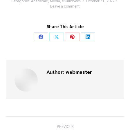
Categories:
Academic
,
Media
,
คลิปการสอน
October 31, 2022
Leave a comment
Share This Article
Share
Share
Share
Share
on
on
on
on
Facebook
X
Pinterest
LinkedIn
Author:
webmaster
Post
PREVIOUS