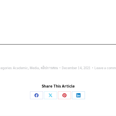
tegories:
Academic
,
Media
,
คลิปการสอน
December 14, 2021
Leave a comm
Share This Article
Share
Share
Share
Share
on
on
on
on
Facebook
X
Pinterest
LinkedIn