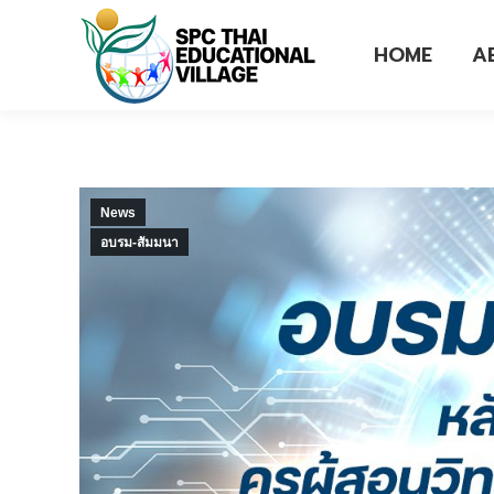
HOME
A
News
อบรม-สัมมนา