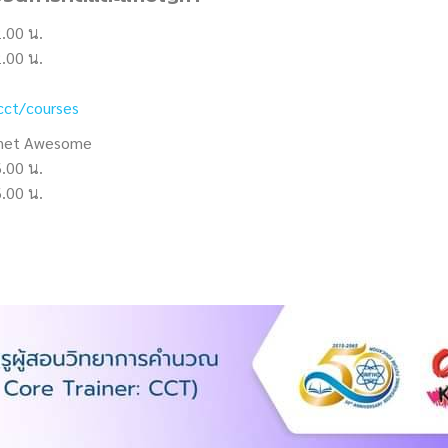
2.00 น.
2.00 น.
cct/courses
ernet Awesome
6.00 น.
6.00 น.