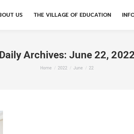
BOUT US
THE VILLAGE OF EDUCATION
INF
Daily Archives:
June 22, 202
You are here:
Home
2022
June
22