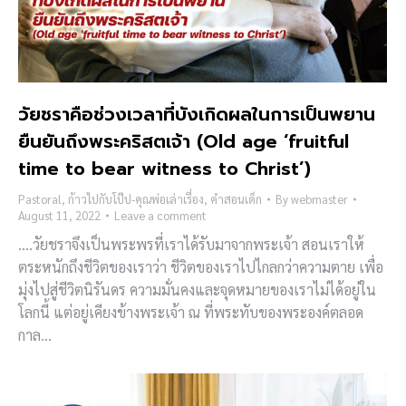
วัยชราคือช่วงเวลาที่บังเกิดผลในการเป็นพยาน
ยืนยันถึงพระคริสตเจ้า (Old age ‘fruitful
time to bear witness to Christ’)
Pastoral
,
ก้าวไปกับโป๊ป-คุณพ่อเล่าเรื่อง
,
คำสอนเด็ก
By
webmaster
August 11, 2022
Leave a comment
….วัยชราจึงเป็นพระพรที่เราได้รับมาจากพระเจ้า สอนเราให้
ตระหนักถึงชีวิตของเราว่า ชีวิตของเราไปไกลกว่าความตาย เพื่อ
มุ่งไปสู่ชีวิตนิรันดร ความมั่นคงและจุดหมายของเราไม่ได้อยู่ใน
โลกนี้ แต่อยู่เคียงข้างพระเจ้า ณ ที่พระทับของพระองค์ตลอด
กาล…