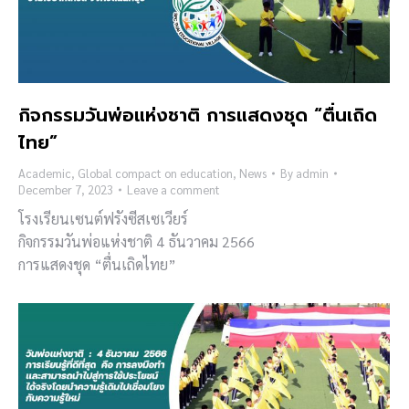
กิจกรรมวันพ่อแห่งชาติ การแสดงชุด “ตื่นเถิด
ไทย”
Academic
,
Global compact on education
,
News
By
admin
December 7, 2023
Leave a comment
โรงเรียนเซนต์ฟรังซีสเซเวียร์
กิจกรรมวันพ่อแห่งชาติ 4 ธันวาคม 2566
การแสดงชุด “ตื่นเถิดไทย”