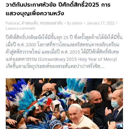
วาติกันประกาศหัวข้อ ปีศักดิ์สิทธิ์2025 การ
แสวงบุญเพื่อความหวัง
Pastoral
,
คำสอนเด็ก
,
พระสมณสาส์น
By
admin
January 17, 2022
Leave a comment
ปีศักดิ์สิทธิ์ปกติจะจัดให้มีขึ้นทุก 25 ปี ซึ่งครั้งสุดท้ายได้จัดให้มีขึ้น
เมื่อปี ค.ศ. 2000 โอกาสที่ชาวโลกและคริสตชนคาทอลิกเตรียม
ตัวสู่สหัสวรรษใหม่ และเมื่อปี ค.ศ. 2015 ได้มีปีศักดิ์สิทธิ์พิเศษ
แห่งเมตตาธรรม (Extraordinary 2015 Holy Year of Mercy)
เกิดขึ้นตามวัตถุประสงค์ของพระสันตะปาปาฟรังซิส….