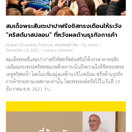
สมเด็จพระสันตะปาปาฟรังซิสทรงเตือนให้ระวัง
“คริสต์มาสปลอม” ที่หวังผลด้านธุรกิจการค้า
Global Citizenship
,
Pastoral
,
พระสมณสาส์น
By
admin
December 14, 2021
Leave a comment
สมเด็จพระสันตะปาปาฟรังซิสตรัสส่งเสริมให้บรรดาคาทอลิก
เฉลิมฉลองพระคริสตสมภพด้วยการเน้นถึงความใกล้ชิดของพระ
เยซูคริสตเจ้า โดยไม่เพียงมุ่งแต่ด้านบริโภคนิยม หรือด้านธุรกิจ
การค้าขายตามเทศกาลเท่านั้น โดยพระองค์ตรัสไว้ในวันที่ 10
ธันวาคม ค.ศ. 2021 ว่า…