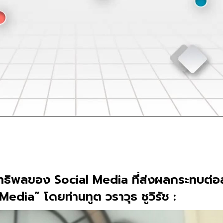
ทธิพลของ Social Media ที่ส่งผลกระทบต่อ
dia” โดยท่านทูต วราวุธ ชูวิรัช :