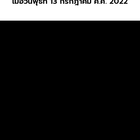
เมื่อวันพุธที่ 13 กรกฎาคม ค.ศ. 2022