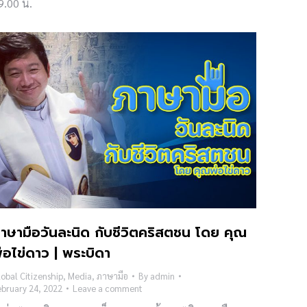
9.00 น.
าษามือวันละนิด กับชีวิตคริสตชน โดย คุณ
่อไข่ดาว | พระบิดา
obal Citizenship
,
Media
,
ภาษามือ
By
admin
ebruary 24, 2022
Leave a comment