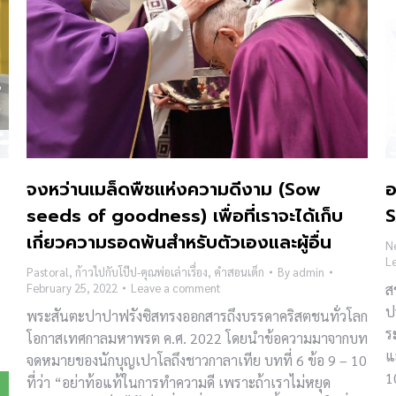
จงหว่านเมล็ดพืชแห่งความดีงาม (Sow
อ
seeds of goodness) เพื่อที่เราจะได้เก็บ
เกี่ยวความรอดพ้นสำหรับตัวเองและผู้อื่น
N
L
Pastoral
,
ก้าวไปกับโป๊ป-คุณพ่อเล่าเรื่อง
,
คำสอนเด็ก
By
admin
February 25, 2022
Leave a comment
ส
ป
พระสันตะปาปาฟรังซิสทรงออกสารถึงบรรดาคริสตชนทั่วโลก
ร
โอกาสเทศกาลมหาพรต ค.ศ. 2022 โดยนำข้อความมาจากบท
แ
จดหมายของนักบุญเปาโลถึงชาวกาลาเทีย บทที่ 6 ข้อ 9 – 10
1
ที่ว่า “อย่าท้อแท้ในการทำความดี เพราะถ้าเราไม่หยุด