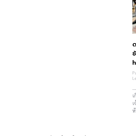
ด
ช
h
Pa
L
…
เ
เ
ห