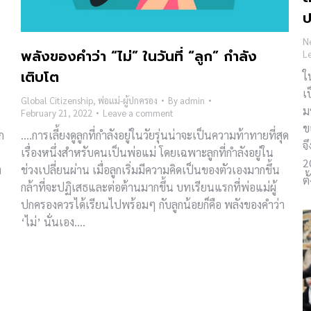
ป
N
พลังของคำว่า “ไม่” ในวันที่ “ลูก” กำลัง
L
เติบโต
ใ
เ
Global Citizenship
,
พ่อแม่-ผู้ปกครอง
By
admin
ม
February 21, 2022
Leave a comment
ข
ก
….การเลี้ยงดูลูกที่กำลังอยู่ในวัยรุ่นน่าจะเป็นความท้าทายที่สุด
จ
เรื่องหนึ่งสำหรับคนเป็นพ่อแม่ โดยเฉพาะลูกที่กำลังอยู่ใน
2
ง
ช่วงเปลี่ยนผ่าน เมื่อลูกเริ่มมีความคิดเป็นของตัวเองมากขึ้น
ต
กล้าที่จะปฏิเสธและต่อต้านมากขึ้น บทเรียนแรกที่พ่อแม่ผู้
ปกครองควรได้เรียนไปพร้อมๆ กับลูกน้อยก็คือ พลังของคำว่า
‘ไม่’ นั่นเอง….