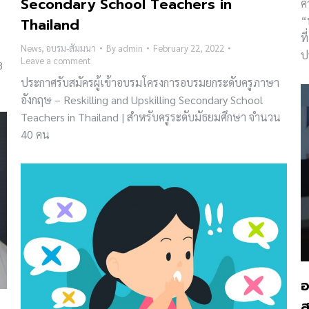
Secondary School Teachers in
ค
“
Thailand
ท
News
,
อบรม-สัมมนา
By
admin
February 22, 2022
ป
Leave a comment
8
ประกาศรับสมัครผู้เข้าอบรมโครงการอบรมยกระดับครูภาษา
อังกฤษ – Reskilling and Upskilling Secondary School
Teachers in Thailand | สําหรับครูระดับมัธยมศึกษา จํานวน
40 คน
อ
ส